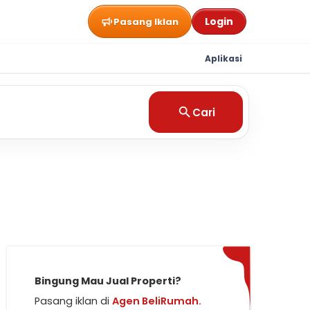
Login
Pasang Iklan
Aplikasi
Cari
Bingung Mau Jual Properti?
Pasang iklan di
Agen BeliRumah.