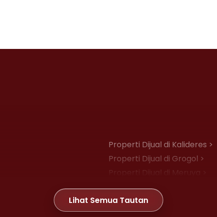
Properti Dijual di Kalideres >
Properti Dijual di Grogol >
Properti Dijual di Meruya >
Properti Dijual di Joglo >
Lihat Semua Tautan