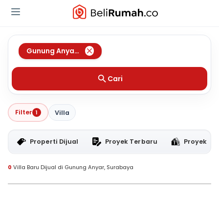
Gunung Anyar
,
Surabaya
Cari
Filter
1
Villa
Properti Dijual
Proyek Terbaru
Proyek RT
0
Villa Baru Dijual di Gunung Anyar, Surabaya