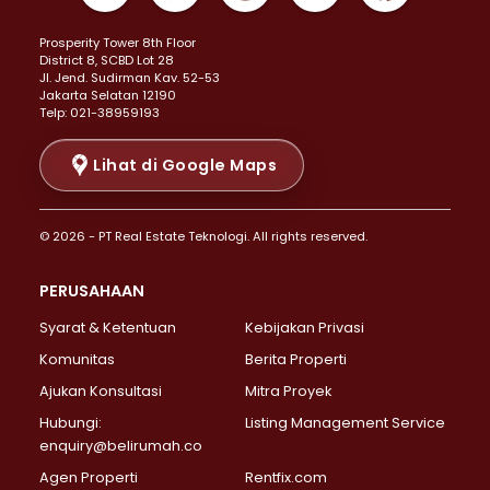
Properti Dijual di Kemayoran >
Prosperity Tower 8th Floor
Properti Dijual di Menteng >
District 8, SCBD Lot 28
Properti Dijual di Senen >
JI. Jend. Sudirman Kav. 52-53
Jakarta Selatan 12190
Properti Dijual di Tanah Abang >
Telp: 021-38959193
Properti Dijual di Cikini >
Properti Dijual di Kramat >
Lihat di Google Maps
Properti Dijual di Pasar Baru >
Properti Dijual di Bendungan Hilir >
© 2026 - PT Real Estate Teknologi. All rights reserved.
Properti Dijual di Jakarta Selatan >
Properti Dijual di Cilandak >
PERUSAHAAN
Properti Dijual di Lebak Bulus >
Syarat & Ketentuan
Kebijakan Privasi
Properti Dijual di Gandaria Selatan >
Properti Dijual di Pondok Labu >
Komunitas
Berita Properti
Properti Dijual di Cipete Selatan >
Ajukan Konsultasi
Mitra Proyek
Properti Dijual di Jagakarsa >
Hubungi:
Listing Management Service
Properti Dijual di Lenteng Agung >
enquiry@belirumah.co
Properti Dijual di Senayan >
Agen Properti
Rentfix.com
Properti Dijual di Pondok Pinang >