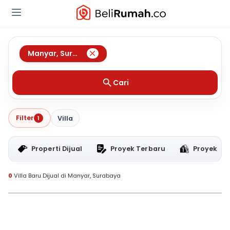
Manyar
,
Surabaya
Cari
Filter
1
Villa
Properti Dijual
Proyek Terbaru
Proyek RT
0
Villa Baru Dijual di Manyar, Surabaya