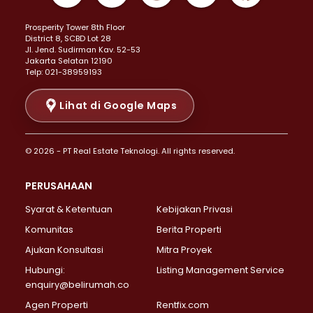
Properti Dijual di Kemayoran >
Prosperity Tower 8th Floor
Properti Dijual di Menteng >
District 8, SCBD Lot 28
Properti Dijual di Senen >
JI. Jend. Sudirman Kav. 52-53
Jakarta Selatan 12190
Properti Dijual di Tanah Abang >
Telp: 021-38959193
Properti Dijual di Cikini >
Properti Dijual di Kramat >
Lihat di Google Maps
Properti Dijual di Pasar Baru >
Properti Dijual di Bendungan Hilir >
© 2026 - PT Real Estate Teknologi. All rights reserved.
Properti Dijual di Jakarta Selatan >
Properti Dijual di Cilandak >
PERUSAHAAN
Properti Dijual di Lebak Bulus >
Syarat & Ketentuan
Kebijakan Privasi
Properti Dijual di Gandaria Selatan >
Properti Dijual di Pondok Labu >
Komunitas
Berita Properti
Properti Dijual di Cipete Selatan >
Ajukan Konsultasi
Mitra Proyek
Properti Dijual di Jagakarsa >
Hubungi:
Listing Management Service
Properti Dijual di Lenteng Agung >
enquiry@belirumah.co
Properti Dijual di Senayan >
Agen Properti
Rentfix.com
Properti Dijual di Pondok Pinang >