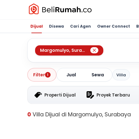
Dijual
Disewa
Cari Agen
Owner Connect
B
Margomulyo
,
Surabaya
Jual
Sewa
Filter
Villa
1
Properti Dijual
Proyek Terbaru
0
Villa Dijual di Margomulyo, Surabaya