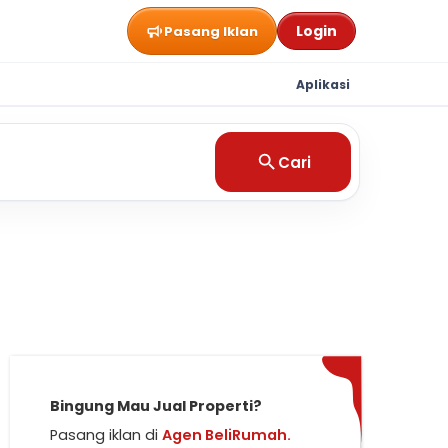
Login
Pasang Iklan
Aplikasi
Cari
Bingung Mau Jual Properti?
Pasang iklan di
Agen BeliRumah.