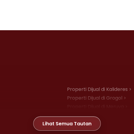
Properti Dijual di Kalideres >
Properti Dijual di Grogol >
Properti Dijual di Meruya >
Properti Dijual di Joglo >
Lihat Semua Tautan