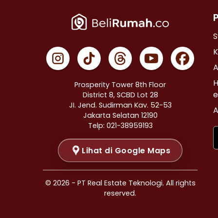
Properti Dijual di Cempaka Putih >
Properti Dijual di Johar Baru >
Properti Dijual di Menteng >
S
Properti Dijual di Tanah Abang >
K
Properti Dijual di Kramat >
A
Properti Dijual di Bendungan Hilir >
H
Prosperity Tower 8th Floor
Properti Dijual di Jakarta Selatan >
e
District 8, SCBD Lot 28
JI. Jend. Sudirman Kav. 52-53
Properti Dijual di Cilandak >
A
Jakarta Selatan 12190
Properti Dijual di Gandaria Selatan >
Telp: 021-38959193
Properti Dijual di Cipete Selatan >
Lihat di Google Maps
Properti Dijual di Lenteng Agung >
Properti Dijual di Pondok Pinang >
Properti Dijual di Kebayoran Baru >
© 2026 - PT Real Estate Teknologi. All rights
Properti Dijual di Mampang Prapatan >
reserved.
Properti Dijual di Pasar Minggu >