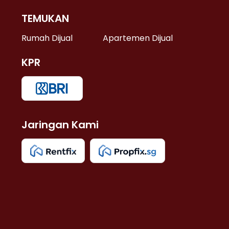
TEMUKAN
 >
Rumah Dijual
Apartemen Dijual
KPR
>
 >
Jaringan Kami
u >
>
 Lama >
 >