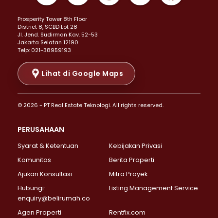
Properti Dijual di Kemayoran >
Prosperity Tower 8th Floor
Properti Dijual di Menteng >
District 8, SCBD Lot 28
Properti Dijual di Senen >
JI. Jend. Sudirman Kav. 52-53
Jakarta Selatan 12190
Properti Dijual di Tanah Abang >
Telp: 021-38959193
Properti Dijual di Cikini >
Properti Dijual di Kramat >
Lihat di Google Maps
Properti Dijual di Pasar Baru >
Properti Dijual di Bendungan Hilir >
© 2026 - PT Real Estate Teknologi. All rights reserved.
Properti Dijual di Jakarta Selatan >
Properti Dijual di Cilandak >
PERUSAHAAN
Properti Dijual di Lebak Bulus >
Syarat & Ketentuan
Kebijakan Privasi
Properti Dijual di Gandaria Selatan >
Properti Dijual di Pondok Labu >
Komunitas
Berita Properti
Properti Dijual di Cipete Selatan >
Ajukan Konsultasi
Mitra Proyek
Properti Dijual di Jagakarsa >
Hubungi:
Listing Management Service
Properti Dijual di Lenteng Agung >
enquiry@belirumah.co
Properti Dijual di Senayan >
Agen Properti
Rentfix.com
Properti Dijual di Pondok Pinang >