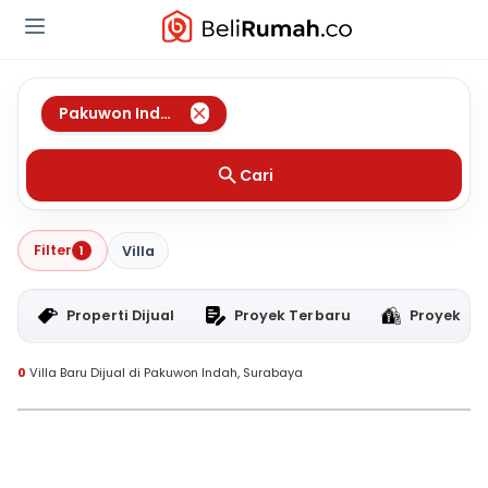
Pakuwon Indah
,
Surabaya
Cari
Filter
1
Villa
Properti Dijual
Proyek Terbaru
Proyek RT
0
Villa Baru Dijual di Pakuwon Indah, Surabaya