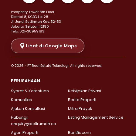
Properti Dijual di Kemayoran >
Prosperity Tower 8th Floor
Properti Dijual di Menteng >
District 8, SCBD Lot 28
Properti Dijual di Senen >
JI. Jend. Sudirman Kav. 52-53
Jakarta Selatan 12190
Properti Dijual di Tanah Abang >
Telp: 021-38959193
Properti Dijual di Cikini >
Properti Dijual di Kramat >
Lihat di Google Maps
Properti Dijual di Pasar Baru >
Properti Dijual di Bendungan Hilir >
© 2026 - PT Real Estate Teknologi. All rights reserved.
Properti Dijual di Jakarta Selatan >
Properti Dijual di Cilandak >
PERUSAHAAN
Properti Dijual di Lebak Bulus >
Syarat & Ketentuan
Kebijakan Privasi
Properti Dijual di Gandaria Selatan >
Properti Dijual di Pondok Labu >
Komunitas
Berita Properti
Properti Dijual di Cipete Selatan >
Ajukan Konsultasi
Mitra Proyek
Properti Dijual di Jagakarsa >
Hubungi:
Listing Management Service
Properti Dijual di Lenteng Agung >
enquiry@belirumah.co
Properti Dijual di Senayan >
Agen Properti
Rentfix.com
Properti Dijual di Pondok Pinang >