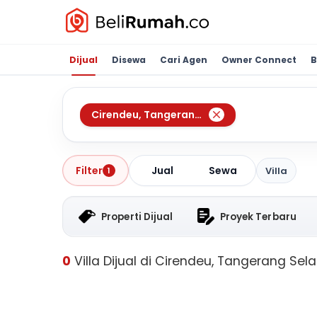
Dijual
Disewa
Cari Agen
Owner Connect
B
Cirendeu
,
Tangerang Selatan
Jual
Sewa
Filter
Villa
1
Properti Dijual
Proyek Terbaru
0
Villa Dijual di Cirendeu, Tangerang Sel