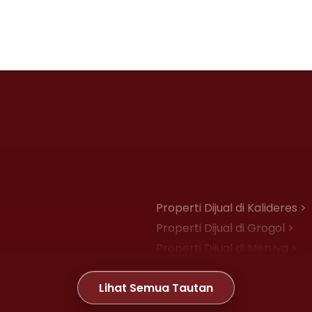
Properti Dijual di Kalideres >
Properti Dijual di Grogol >
Properti Dijual di Meruya >
Properti Dijual di Joglo >
Lihat Semua Tautan