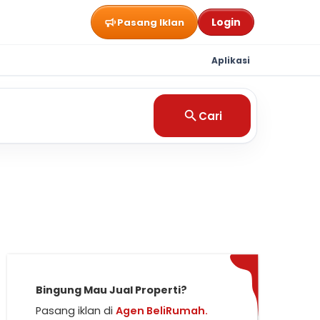
Login
Pasang Iklan
Aplikasi
Cari
Bingung Mau Jual Properti?
Pasang iklan di
Agen BeliRumah.