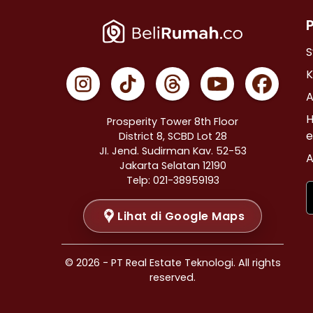
Properti Dijual di Cempaka Putih >
Properti Dijual di Johar Baru >
Properti Dijual di Menteng >
S
Properti Dijual di Tanah Abang >
K
Properti Dijual di Kramat >
A
Properti Dijual di Bendungan Hilir >
H
Prosperity Tower 8th Floor
Properti Dijual di Jakarta Selatan >
e
District 8, SCBD Lot 28
JI. Jend. Sudirman Kav. 52-53
Properti Dijual di Cilandak >
A
Jakarta Selatan 12190
Properti Dijual di Gandaria Selatan >
Telp: 021-38959193
Properti Dijual di Cipete Selatan >
Lihat di Google Maps
Properti Dijual di Lenteng Agung >
Properti Dijual di Pondok Pinang >
Properti Dijual di Kebayoran Baru >
© 2026 - PT Real Estate Teknologi. All rights
Properti Dijual di Mampang Prapatan >
reserved.
Properti Dijual di Pasar Minggu >