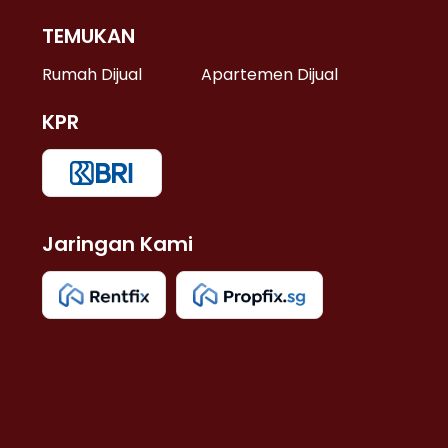
TEMUKAN
 >
Rumah Dijual
Apartemen Dijual
KPR
>
 >
Jaringan Kami
u >
>
 Lama >
 >