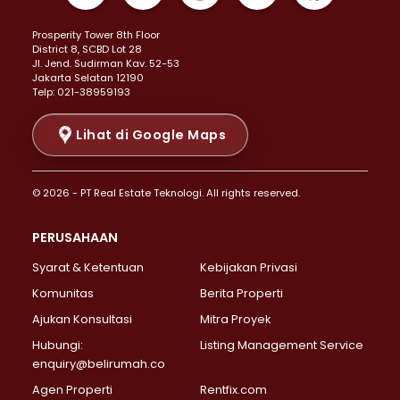
Properti Dijual di Kemayoran >
Prosperity Tower 8th Floor
Properti Dijual di Menteng >
District 8, SCBD Lot 28
Properti Dijual di Senen >
JI. Jend. Sudirman Kav. 52-53
Jakarta Selatan 12190
Properti Dijual di Tanah Abang >
Telp: 021-38959193
Properti Dijual di Cikini >
Properti Dijual di Kramat >
Lihat di Google Maps
Properti Dijual di Pasar Baru >
Properti Dijual di Bendungan Hilir >
© 2026 - PT Real Estate Teknologi. All rights reserved.
Properti Dijual di Jakarta Selatan >
Properti Dijual di Cilandak >
PERUSAHAAN
Properti Dijual di Lebak Bulus >
Syarat & Ketentuan
Kebijakan Privasi
Properti Dijual di Gandaria Selatan >
Properti Dijual di Pondok Labu >
Komunitas
Berita Properti
Properti Dijual di Cipete Selatan >
Ajukan Konsultasi
Mitra Proyek
Properti Dijual di Jagakarsa >
Hubungi:
Listing Management Service
Properti Dijual di Lenteng Agung >
enquiry@belirumah.co
Properti Dijual di Senayan >
Agen Properti
Rentfix.com
Properti Dijual di Pondok Pinang >