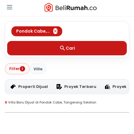
Pondok Cabe
,
Tangerang Selatan
Cari
Filter
1
Villa
Properti Dijual
Proyek Terbaru
Proyek RT
0
Villa Baru Dijual di Pondok Cabe, Tangerang Selatan