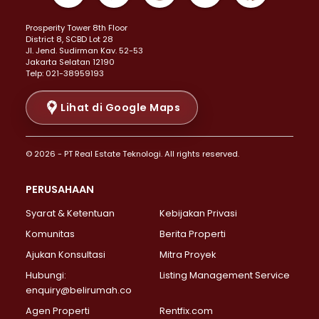
Properti Dijual di Kemayoran >
Prosperity Tower 8th Floor
Properti Dijual di Menteng >
District 8, SCBD Lot 28
Properti Dijual di Senen >
JI. Jend. Sudirman Kav. 52-53
Jakarta Selatan 12190
Properti Dijual di Tanah Abang >
Telp: 021-38959193
Properti Dijual di Cikini >
Properti Dijual di Kramat >
Lihat di Google Maps
Properti Dijual di Pasar Baru >
Properti Dijual di Bendungan Hilir >
© 2026 - PT Real Estate Teknologi. All rights reserved.
Properti Dijual di Jakarta Selatan >
Properti Dijual di Cilandak >
PERUSAHAAN
Properti Dijual di Lebak Bulus >
Syarat & Ketentuan
Kebijakan Privasi
Properti Dijual di Gandaria Selatan >
Properti Dijual di Pondok Labu >
Komunitas
Berita Properti
Properti Dijual di Cipete Selatan >
Ajukan Konsultasi
Mitra Proyek
Properti Dijual di Jagakarsa >
Hubungi:
Listing Management Service
Properti Dijual di Lenteng Agung >
enquiry@belirumah.co
Properti Dijual di Senayan >
Agen Properti
Rentfix.com
Properti Dijual di Pondok Pinang >