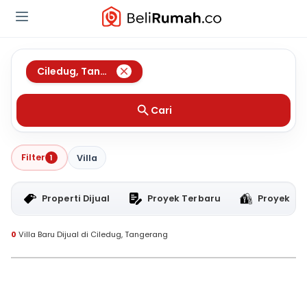
Ciledug
,
Tangerang
Cari
Filter
1
Villa
Properti Dijual
Proyek Terbaru
Proyek RT
0
Villa Baru Dijual di Ciledug, Tangerang