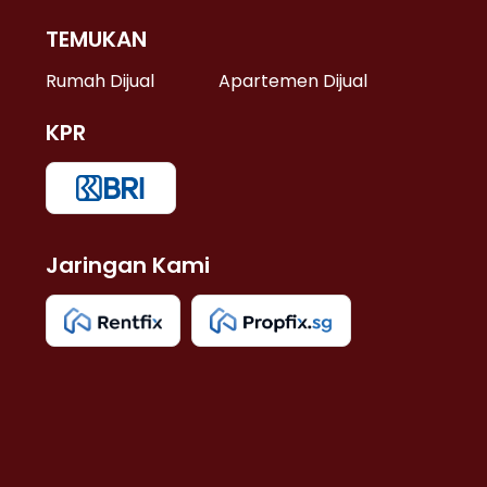
TEMUKAN
 >
Rumah Dijual
Apartemen Dijual
KPR
>
 >
Jaringan Kami
u >
>
 Lama >
 >