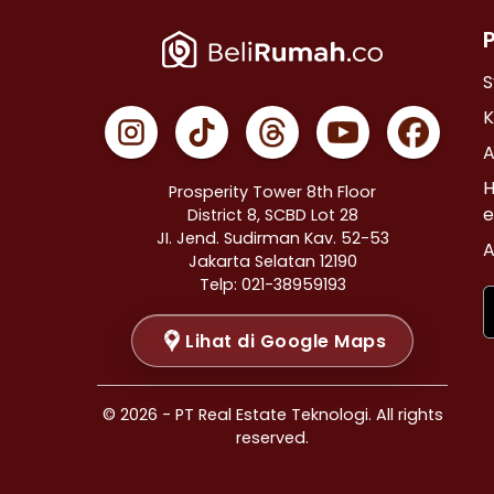
Properti Dijual di Cempaka Putih >
Properti Dijual di Johar Baru >
Properti Dijual di Menteng >
S
Properti Dijual di Tanah Abang >
K
Properti Dijual di Kramat >
A
Properti Dijual di Bendungan Hilir >
H
Prosperity Tower 8th Floor
Properti Dijual di Jakarta Selatan >
e
District 8, SCBD Lot 28
JI. Jend. Sudirman Kav. 52-53
Properti Dijual di Cilandak >
A
Jakarta Selatan 12190
Properti Dijual di Gandaria Selatan >
Telp: 021-38959193
Properti Dijual di Cipete Selatan >
Lihat di Google Maps
Properti Dijual di Lenteng Agung >
Properti Dijual di Pondok Pinang >
Properti Dijual di Kebayoran Baru >
© 2026 - PT Real Estate Teknologi. All rights
Properti Dijual di Mampang Prapatan >
reserved.
Properti Dijual di Pasar Minggu >