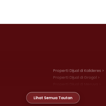
Properti Dijual di Kalideres >
Properti Dijual di Grogol >
Properti Dijual di Meruya >
Properti Dijual di Joglo >
Lihat Semua Tautan