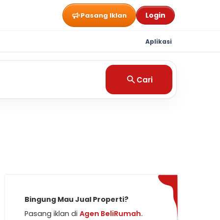
Login
Pasang Iklan
Aplikasi
Cari
Bingung Mau Jual Properti?
Pasang iklan di
Agen BeliRumah.