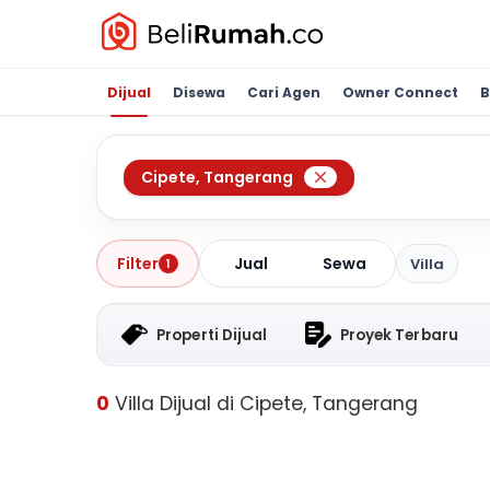
Dijual
Disewa
Cari Agen
Owner Connect
B
Cipete
,
Tangerang
Jual
Sewa
Filter
Villa
1
Properti Dijual
Proyek Terbaru
0
Villa Dijual di Cipete, Tangerang