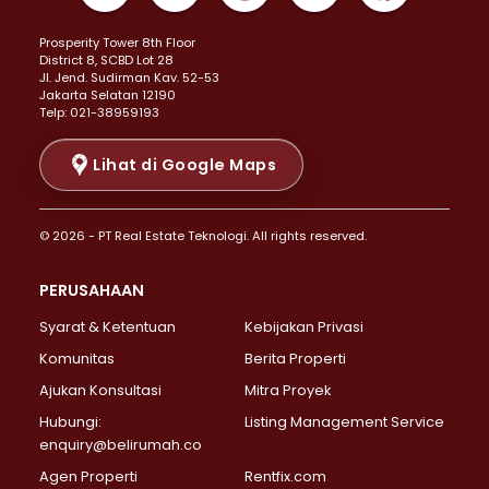
Properti Dijual di Kemayoran >
Prosperity Tower 8th Floor
Properti Dijual di Menteng >
District 8, SCBD Lot 28
Properti Dijual di Senen >
JI. Jend. Sudirman Kav. 52-53
Jakarta Selatan 12190
Properti Dijual di Tanah Abang >
Telp: 021-38959193
Properti Dijual di Cikini >
Properti Dijual di Kramat >
Lihat di Google Maps
Properti Dijual di Pasar Baru >
Properti Dijual di Bendungan Hilir >
© 2026 - PT Real Estate Teknologi. All rights reserved.
Properti Dijual di Jakarta Selatan >
Properti Dijual di Cilandak >
PERUSAHAAN
Properti Dijual di Lebak Bulus >
Syarat & Ketentuan
Kebijakan Privasi
Properti Dijual di Gandaria Selatan >
Properti Dijual di Pondok Labu >
Komunitas
Berita Properti
Properti Dijual di Cipete Selatan >
Ajukan Konsultasi
Mitra Proyek
Properti Dijual di Jagakarsa >
Hubungi:
Listing Management Service
Properti Dijual di Lenteng Agung >
enquiry@belirumah.co
Properti Dijual di Senayan >
Agen Properti
Rentfix.com
Properti Dijual di Pondok Pinang >