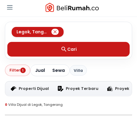
Legok
,
Tangerang
Cari
Jual
Sewa
Filter
1
Villa
Properti Dijual
Proyek Terbaru
Proyek RT
0
Villa Dijual di Legok, Tangerang