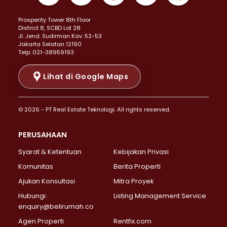
Properti Dijual di Kemayoran >
Prosperity Tower 8th Floor
Properti Dijual di Menteng >
District 8, SCBD Lot 28
Properti Dijual di Senen >
JI. Jend. Sudirman Kav. 52-53
Jakarta Selatan 12190
Properti Dijual di Tanah Abang >
Telp: 021-38959193
Properti Dijual di Cikini >
Properti Dijual di Kramat >
Lihat di Google Maps
Properti Dijual di Pasar Baru >
Properti Dijual di Bendungan Hilir >
© 2026 - PT Real Estate Teknologi. All rights reserved.
Properti Dijual di Jakarta Selatan >
Properti Dijual di Cilandak >
PERUSAHAAN
Properti Dijual di Lebak Bulus >
Syarat & Ketentuan
Kebijakan Privasi
Properti Dijual di Gandaria Selatan >
Properti Dijual di Pondok Labu >
Komunitas
Berita Properti
Properti Dijual di Cipete Selatan >
Ajukan Konsultasi
Mitra Proyek
Properti Dijual di Jagakarsa >
Hubungi:
Listing Management Service
Properti Dijual di Lenteng Agung >
enquiry@belirumah.co
Properti Dijual di Senayan >
Agen Properti
Rentfix.com
Properti Dijual di Pondok Pinang >