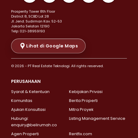
Properti Dijual di Kemayoran >
Prosperity Tower 8th Floor
Properti Dijual di Menteng >
District 8, SCBD Lot 28
Properti Dijual di Senen >
JI. Jend. Sudirman Kav. 52-53
Jakarta Selatan 12190
Properti Dijual di Tanah Abang >
Telp: 021-38959193
Properti Dijual di Cikini >
Properti Dijual di Kramat >
Lihat di Google Maps
Properti Dijual di Pasar Baru >
Properti Dijual di Bendungan Hilir >
© 2026 - PT Real Estate Teknologi. All rights reserved.
Properti Dijual di Jakarta Selatan >
Properti Dijual di Cilandak >
PERUSAHAAN
Properti Dijual di Lebak Bulus >
Syarat & Ketentuan
Kebijakan Privasi
Properti Dijual di Gandaria Selatan >
Properti Dijual di Pondok Labu >
Komunitas
Berita Properti
Properti Dijual di Cipete Selatan >
Ajukan Konsultasi
Mitra Proyek
Properti Dijual di Jagakarsa >
Hubungi:
Listing Management Service
Properti Dijual di Lenteng Agung >
enquiry@belirumah.co
Properti Dijual di Senayan >
Agen Properti
Rentfix.com
Properti Dijual di Pondok Pinang >