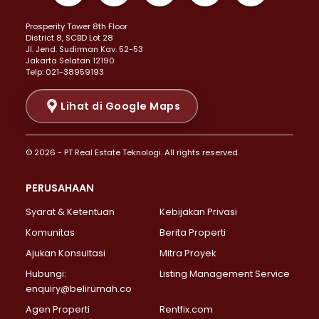
Properti Dijual di Kemayoran >
Prosperity Tower 8th Floor
Properti Dijual di Menteng >
District 8, SCBD Lot 28
Properti Dijual di Senen >
JI. Jend. Sudirman Kav. 52-53
Jakarta Selatan 12190
Properti Dijual di Tanah Abang >
Telp: 021-38959193
Properti Dijual di Cikini >
Properti Dijual di Kramat >
Lihat di Google Maps
Properti Dijual di Pasar Baru >
Properti Dijual di Bendungan Hilir >
© 2026 - PT Real Estate Teknologi. All rights reserved.
Properti Dijual di Jakarta Selatan >
Properti Dijual di Cilandak >
PERUSAHAAN
Properti Dijual di Lebak Bulus >
Syarat & Ketentuan
Kebijakan Privasi
Properti Dijual di Gandaria Selatan >
Properti Dijual di Pondok Labu >
Komunitas
Berita Properti
Properti Dijual di Cipete Selatan >
Ajukan Konsultasi
Mitra Proyek
Properti Dijual di Jagakarsa >
Hubungi:
Listing Management Service
Properti Dijual di Lenteng Agung >
enquiry@belirumah.co
Properti Dijual di Senayan >
Agen Properti
Rentfix.com
Properti Dijual di Pondok Pinang >