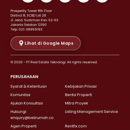
Properti Dijual di Kemayoran >
Prosperity Tower 8th Floor
Properti Dijual di Menteng >
District 8, SCBD Lot 28
Properti Dijual di Senen >
JI. Jend. Sudirman Kav. 52-53
Jakarta Selatan 12190
Properti Dijual di Tanah Abang >
Telp: 021-38959193
Properti Dijual di Cikini >
Properti Dijual di Kramat >
Lihat di Google Maps
Properti Dijual di Pasar Baru >
Properti Dijual di Bendungan Hilir >
© 2026 - PT Real Estate Teknologi. All rights reserved.
Properti Dijual di Jakarta Selatan >
Properti Dijual di Cilandak >
PERUSAHAAN
Properti Dijual di Lebak Bulus >
Syarat & Ketentuan
Kebijakan Privasi
Properti Dijual di Gandaria Selatan >
Properti Dijual di Pondok Labu >
Komunitas
Berita Properti
Properti Dijual di Cipete Selatan >
Ajukan Konsultasi
Mitra Proyek
Properti Dijual di Jagakarsa >
Hubungi:
Listing Management Service
Properti Dijual di Lenteng Agung >
enquiry@belirumah.co
Properti Dijual di Senayan >
Agen Properti
Rentfix.com
Properti Dijual di Pondok Pinang >