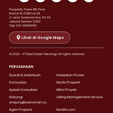
Properti Dijual di Kemayoran >
Prosperity Tower 8th Floor
Properti Dijual di Menteng >
District 8, SCBD Lot 28
Properti Dijual di Senen >
JI. Jend. Sudirman Kav. 52-53
Jakarta Selatan 12190
Properti Dijual di Tanah Abang >
Telp: 021-38959193
Properti Dijual di Cikini >
Properti Dijual di Kramat >
Lihat di Google Maps
Properti Dijual di Pasar Baru >
Properti Dijual di Bendungan Hilir >
© 2026 - PT Real Estate Teknologi. All rights reserved.
Properti Dijual di Jakarta Selatan >
Properti Dijual di Cilandak >
PERUSAHAAN
Properti Dijual di Lebak Bulus >
Syarat & Ketentuan
Kebijakan Privasi
Properti Dijual di Gandaria Selatan >
Properti Dijual di Pondok Labu >
Komunitas
Berita Properti
Properti Dijual di Cipete Selatan >
Ajukan Konsultasi
Mitra Proyek
Properti Dijual di Jagakarsa >
Hubungi:
Listing Management Service
Properti Dijual di Lenteng Agung >
enquiry@belirumah.co
Properti Dijual di Senayan >
Agen Properti
Rentfix.com
Properti Dijual di Pondok Pinang >