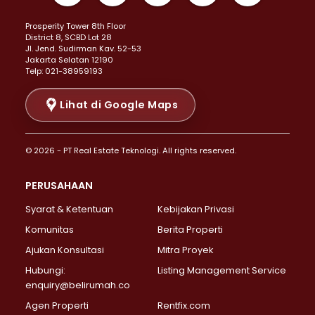
Properti Dijual di Kemayoran >
Prosperity Tower 8th Floor
Properti Dijual di Menteng >
District 8, SCBD Lot 28
Properti Dijual di Senen >
JI. Jend. Sudirman Kav. 52-53
Jakarta Selatan 12190
Properti Dijual di Tanah Abang >
Telp: 021-38959193
Properti Dijual di Cikini >
Properti Dijual di Kramat >
Lihat di Google Maps
Properti Dijual di Pasar Baru >
Properti Dijual di Bendungan Hilir >
© 2026 - PT Real Estate Teknologi. All rights reserved.
Properti Dijual di Jakarta Selatan >
Properti Dijual di Cilandak >
PERUSAHAAN
Properti Dijual di Lebak Bulus >
Syarat & Ketentuan
Kebijakan Privasi
Properti Dijual di Gandaria Selatan >
Properti Dijual di Pondok Labu >
Komunitas
Berita Properti
Properti Dijual di Cipete Selatan >
Ajukan Konsultasi
Mitra Proyek
Properti Dijual di Jagakarsa >
Hubungi:
Listing Management Service
Properti Dijual di Lenteng Agung >
enquiry@belirumah.co
Properti Dijual di Senayan >
Agen Properti
Rentfix.com
Properti Dijual di Pondok Pinang >