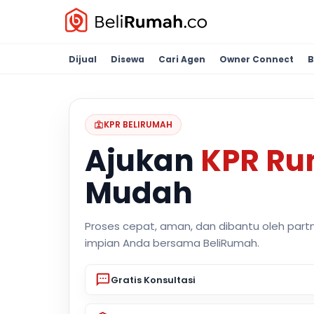
Dijual
Disewa
Cari Agen
Owner Connect
B
KPR BELIRUMAH
Ajukan
KPR R
Mudah
Proses cepat, aman, dan dibantu oleh part
impian Anda bersama BeliRumah.
Gratis Konsultasi