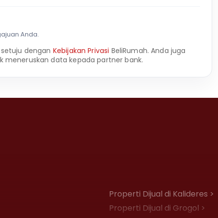
gajuan Anda.
 setuju dengan
Kebijakan Privasi
BeliRumah. Anda juga
k meneruskan data kepada partner bank.
Properti Dijual di Kalideres >
Properti Dijual di Grogol >