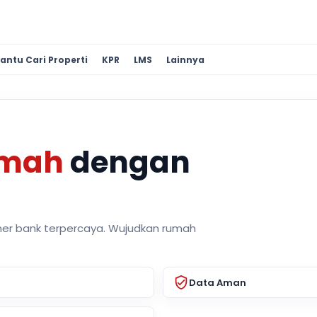
antu Cari Properti
KPR
LMS
Lainnya
umah
dengan
ner bank terpercaya. Wujudkan rumah
Data Aman