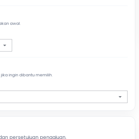
akan awal.
jika ingin dibantu memilih.
 dan persetujuan pengajuan.