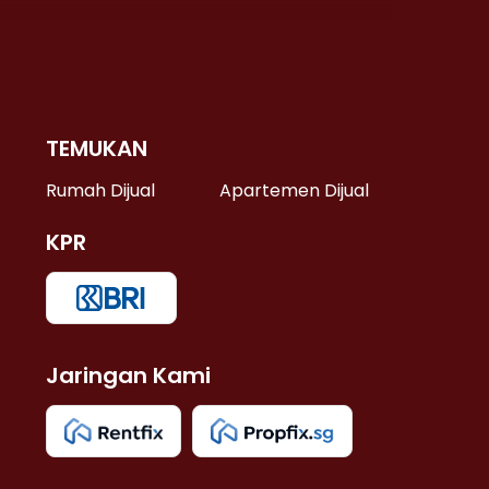
TEMUKAN
 >
Rumah Dijual
Apartemen Dijual
KPR
>
 >
Jaringan Kami
u >
>
 Lama >