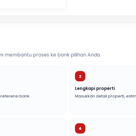
i membantu proses ke bank pilihan Anda.
2
Lengkapi properti
referensi bank.
Masukkan detail properti, estim
4