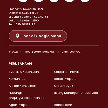
Properti Dijual di Kemayoran >
Prosperity Tower 8th Floor
Properti Dijual di Menteng >
District 8, SCBD Lot 28
Properti Dijual di Senen >
JI. Jend. Sudirman Kav. 52-53
Jakarta Selatan 12190
Properti Dijual di Tanah Abang >
Telp: 021-38959193
Properti Dijual di Cikini >
Properti Dijual di Kramat >
Lihat di Google Maps
Properti Dijual di Pasar Baru >
Properti Dijual di Bendungan Hilir >
© 2026 - PT Real Estate Teknologi. All rights reserved.
Properti Dijual di Jakarta Selatan >
Properti Dijual di Cilandak >
PERUSAHAAN
Properti Dijual di Lebak Bulus >
Syarat & Ketentuan
Kebijakan Privasi
Properti Dijual di Gandaria Selatan >
Properti Dijual di Pondok Labu >
Komunitas
Berita Properti
Properti Dijual di Cipete Selatan >
Ajukan Konsultasi
Mitra Proyek
Properti Dijual di Jagakarsa >
Hubungi:
Listing Management Service
Properti Dijual di Lenteng Agung >
enquiry@belirumah.co
Properti Dijual di Senayan >
Agen Properti
Rentfix.com
Properti Dijual di Pondok Pinang >