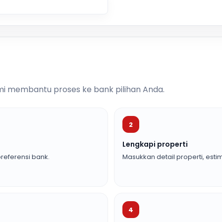
i membantu proses ke bank pilihan Anda.
2
Lengkapi properti
referensi bank.
Masukkan detail properti, estim
4