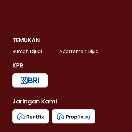
TEMUKAN
 >
Rumah Dijual
Apartemen Dijual
KPR
>
 >
Jaringan Kami
u >
>
 Lama >