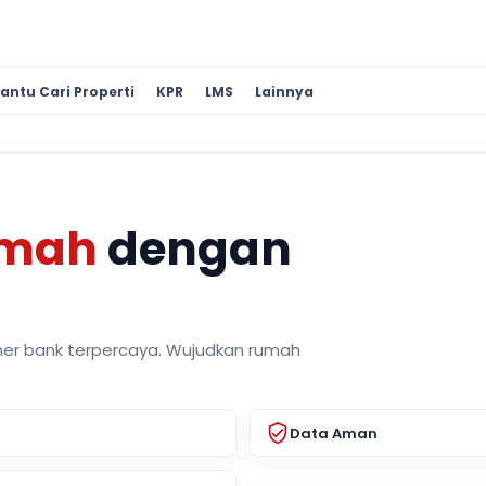
antu Cari Properti
KPR
LMS
Lainnya
umah
dengan
ner bank terpercaya. Wujudkan rumah
Data Aman