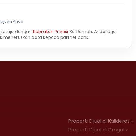
gajuan Anda.
 setuju dengan
Kebijakan Privasi
BeliRumah. Anda juga
k meneruskan data kepada partner bank.
Properti Dijual di Kalideres >
Properti Dijual di Grogol >