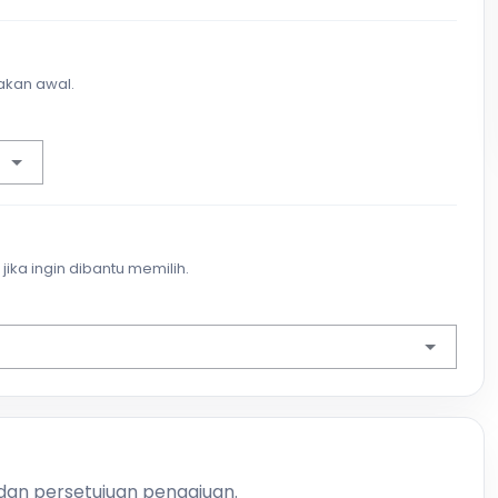
akan awal.
jika ingin dibantu memilih.
 dan persetujuan pengajuan.