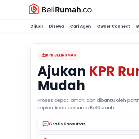
Dijual
Disewa
Cari Agen
Owner Connect
B
KPR BELIRUMAH
Ajukan
KPR R
Mudah
Proses cepat, aman, dan dibantu oleh part
impian Anda bersama BeliRumah.
Gratis Konsultasi