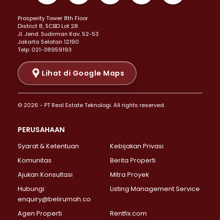
Properti Dijual di Kemayoran >
Prosperity Tower 8th Floor
Properti Dijual di Menteng >
District 8, SCBD Lot 28
Properti Dijual di Senen >
JI. Jend. Sudirman Kav. 52-53
Jakarta Selatan 12190
Properti Dijual di Tanah Abang >
Telp: 021-38959193
Properti Dijual di Cikini >
Properti Dijual di Kramat >
Lihat di Google Maps
Properti Dijual di Pasar Baru >
Properti Dijual di Bendungan Hilir >
© 2026 - PT Real Estate Teknologi. All rights reserved.
Properti Dijual di Jakarta Selatan >
Properti Dijual di Cilandak >
PERUSAHAAN
Properti Dijual di Lebak Bulus >
Syarat & Ketentuan
Kebijakan Privasi
Properti Dijual di Gandaria Selatan >
Properti Dijual di Pondok Labu >
Komunitas
Berita Properti
Properti Dijual di Cipete Selatan >
Ajukan Konsultasi
Mitra Proyek
Properti Dijual di Jagakarsa >
Hubungi:
Listing Management Service
Properti Dijual di Lenteng Agung >
enquiry@belirumah.co
Properti Dijual di Senayan >
Agen Properti
Rentfix.com
Properti Dijual di Pondok Pinang >