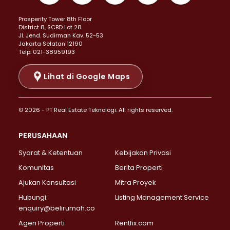
Properti Dijual di Kemayoran >
Prosperity Tower 8th Floor
Properti Dijual di Menteng >
District 8, SCBD Lot 28
Properti Dijual di Senen >
JI. Jend. Sudirman Kav. 52-53
Jakarta Selatan 12190
Properti Dijual di Tanah Abang >
Telp: 021-38959193
Properti Dijual di Cikini >
Properti Dijual di Kramat >
Lihat di Google Maps
Properti Dijual di Pasar Baru >
Properti Dijual di Bendungan Hilir >
© 2026 - PT Real Estate Teknologi. All rights reserved.
Properti Dijual di Jakarta Selatan >
Properti Dijual di Cilandak >
PERUSAHAAN
Properti Dijual di Lebak Bulus >
Syarat & Ketentuan
Kebijakan Privasi
Properti Dijual di Gandaria Selatan >
Properti Dijual di Pondok Labu >
Komunitas
Berita Properti
Properti Dijual di Cipete Selatan >
Ajukan Konsultasi
Mitra Proyek
Properti Dijual di Jagakarsa >
Hubungi:
Listing Management Service
Properti Dijual di Lenteng Agung >
enquiry@belirumah.co
Properti Dijual di Senayan >
Agen Properti
Rentfix.com
Properti Dijual di Pondok Pinang >