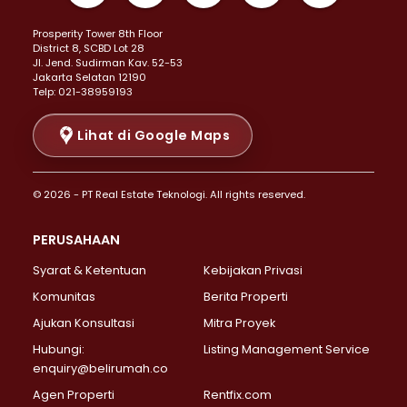
Properti Dijual di Kemayoran >
Prosperity Tower 8th Floor
Properti Dijual di Menteng >
District 8, SCBD Lot 28
Properti Dijual di Senen >
JI. Jend. Sudirman Kav. 52-53
Jakarta Selatan 12190
Properti Dijual di Tanah Abang >
Telp: 021-38959193
Properti Dijual di Cikini >
Properti Dijual di Kramat >
Lihat di Google Maps
Properti Dijual di Pasar Baru >
Properti Dijual di Bendungan Hilir >
© 2026 - PT Real Estate Teknologi. All rights reserved.
Properti Dijual di Jakarta Selatan >
Properti Dijual di Cilandak >
PERUSAHAAN
Properti Dijual di Lebak Bulus >
Syarat & Ketentuan
Kebijakan Privasi
Properti Dijual di Gandaria Selatan >
Properti Dijual di Pondok Labu >
Komunitas
Berita Properti
Properti Dijual di Cipete Selatan >
Ajukan Konsultasi
Mitra Proyek
Properti Dijual di Jagakarsa >
Hubungi:
Listing Management Service
Properti Dijual di Lenteng Agung >
enquiry@belirumah.co
Properti Dijual di Senayan >
Agen Properti
Rentfix.com
Properti Dijual di Pondok Pinang >