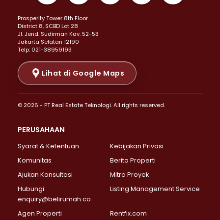
Properti Dijual di Kemayoran >
Prosperity Tower 8th Floor
Properti Dijual di Menteng >
District 8, SCBD Lot 28
Properti Dijual di Senen >
JI. Jend. Sudirman Kav. 52-53
Jakarta Selatan 12190
Properti Dijual di Tanah Abang >
Telp: 021-38959193
Properti Dijual di Cikini >
Properti Dijual di Kramat >
Lihat di Google Maps
Properti Dijual di Pasar Baru >
Properti Dijual di Bendungan Hilir >
© 2026 - PT Real Estate Teknologi. All rights reserved.
Properti Dijual di Jakarta Selatan >
Properti Dijual di Cilandak >
PERUSAHAAN
Properti Dijual di Lebak Bulus >
Syarat & Ketentuan
Kebijakan Privasi
Properti Dijual di Gandaria Selatan >
Properti Dijual di Pondok Labu >
Komunitas
Berita Properti
Properti Dijual di Cipete Selatan >
Ajukan Konsultasi
Mitra Proyek
Properti Dijual di Jagakarsa >
Hubungi:
Listing Management Service
Properti Dijual di Lenteng Agung >
enquiry@belirumah.co
Properti Dijual di Senayan >
Agen Properti
Rentfix.com
Properti Dijual di Pondok Pinang >