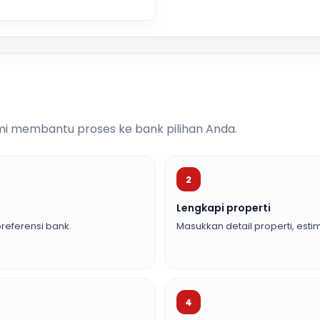
i membantu proses ke bank pilihan Anda.
2
Lengkapi properti
referensi bank.
Masukkan detail properti, estim
4