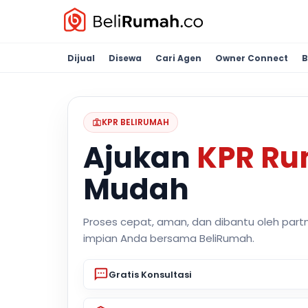
Dijual
Disewa
Cari Agen
Owner Connect
B
KPR BELIRUMAH
Ajukan
KPR R
Mudah
Proses cepat, aman, dan dibantu oleh part
impian Anda bersama BeliRumah.
Gratis Konsultasi