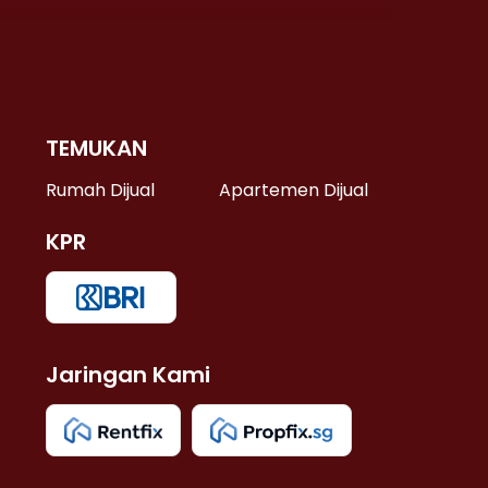
TEMUKAN
 >
Rumah Dijual
Apartemen Dijual
KPR
>
 >
Jaringan Kami
u >
>
 Lama >