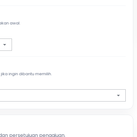
akan awal.
jika ingin dibantu memilih.
 dan persetujuan pengajuan.