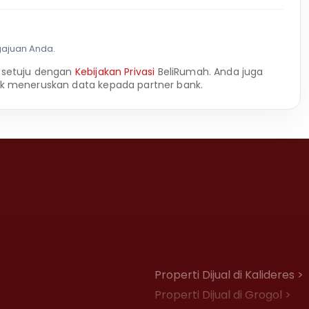
gajuan Anda.
 setuju dengan
Kebijakan Privasi
BeliRumah. Anda juga
k meneruskan data kepada partner bank.
Properti Dijual di Kalideres >
Properti Dijual di Grogol >