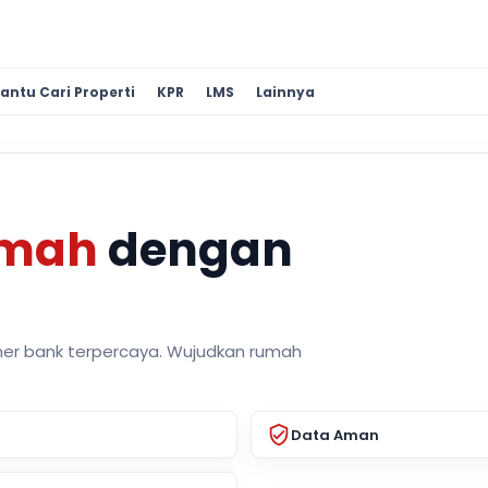
antu Cari Properti
KPR
LMS
Lainnya
umah
dengan
ner bank terpercaya. Wujudkan rumah
Data Aman