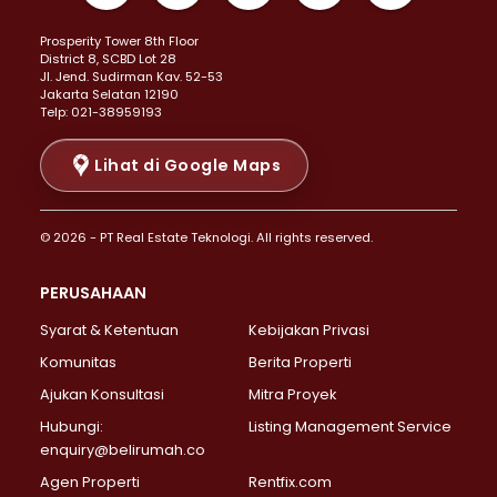
Properti Dijual di Kemayoran >
Prosperity Tower 8th Floor
Properti Dijual di Menteng >
District 8, SCBD Lot 28
Properti Dijual di Senen >
JI. Jend. Sudirman Kav. 52-53
Jakarta Selatan 12190
Properti Dijual di Tanah Abang >
Telp: 021-38959193
Properti Dijual di Cikini >
Properti Dijual di Kramat >
Lihat di Google Maps
Properti Dijual di Pasar Baru >
Properti Dijual di Bendungan Hilir >
© 2026 - PT Real Estate Teknologi. All rights reserved.
Properti Dijual di Jakarta Selatan >
Properti Dijual di Cilandak >
PERUSAHAAN
Properti Dijual di Lebak Bulus >
Syarat & Ketentuan
Kebijakan Privasi
Properti Dijual di Gandaria Selatan >
Properti Dijual di Pondok Labu >
Komunitas
Berita Properti
Properti Dijual di Cipete Selatan >
Ajukan Konsultasi
Mitra Proyek
Properti Dijual di Jagakarsa >
Hubungi:
Listing Management Service
Properti Dijual di Lenteng Agung >
enquiry@belirumah.co
Properti Dijual di Senayan >
Agen Properti
Rentfix.com
Properti Dijual di Pondok Pinang >