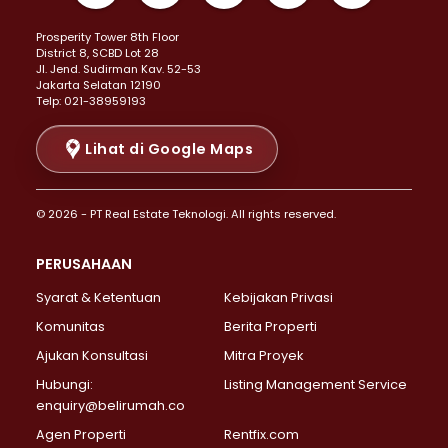
Properti Dijual di Kemayoran >
Prosperity Tower 8th Floor
Properti Dijual di Menteng >
District 8, SCBD Lot 28
Properti Dijual di Senen >
JI. Jend. Sudirman Kav. 52-53
Jakarta Selatan 12190
Properti Dijual di Tanah Abang >
Telp: 021-38959193
Properti Dijual di Cikini >
Properti Dijual di Kramat >
Lihat di Google Maps
Properti Dijual di Pasar Baru >
Properti Dijual di Bendungan Hilir >
© 2026 - PT Real Estate Teknologi. All rights reserved.
Properti Dijual di Jakarta Selatan >
Properti Dijual di Cilandak >
PERUSAHAAN
Properti Dijual di Lebak Bulus >
Syarat & Ketentuan
Kebijakan Privasi
Properti Dijual di Gandaria Selatan >
Properti Dijual di Pondok Labu >
Komunitas
Berita Properti
Properti Dijual di Cipete Selatan >
Ajukan Konsultasi
Mitra Proyek
Properti Dijual di Jagakarsa >
Hubungi:
Listing Management Service
Properti Dijual di Lenteng Agung >
enquiry@belirumah.co
Properti Dijual di Senayan >
Agen Properti
Rentfix.com
Properti Dijual di Pondok Pinang >