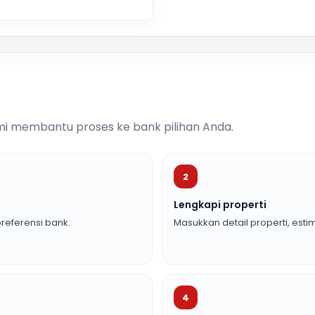
i membantu proses ke bank pilihan Anda.
2
Lengkapi properti
referensi bank.
Masukkan detail properti, estim
4