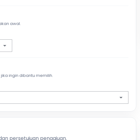
akan awal.
jika ingin dibantu memilih.
 dan persetujuan pengajuan.