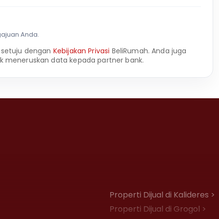
gajuan Anda.
 setuju dengan
Kebijakan Privasi
BeliRumah. Anda juga
k meneruskan data kepada partner bank.
Properti Dijual di Kalideres >
Properti Dijual di Grogol >