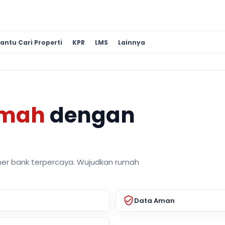
antu Cari Properti
KPR
LMS
Lainnya
umah
dengan
ner bank terpercaya. Wujudkan rumah
Data Aman