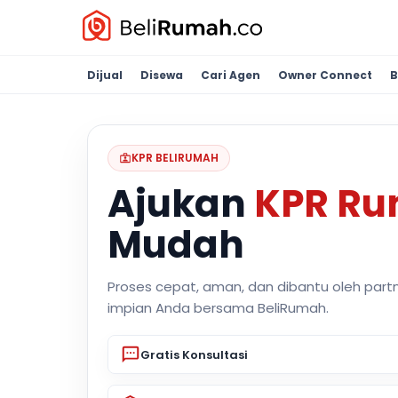
Dijual
Disewa
Cari Agen
Owner Connect
B
KPR BELIRUMAH
Ajukan
KPR R
Mudah
Proses cepat, aman, dan dibantu oleh part
impian Anda bersama BeliRumah.
Gratis Konsultasi