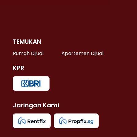
TEMUKAN
 >
Rumah Dijual
Apartemen Dijual
KPR
>
 >
Jaringan Kami
u >
>
 Lama >