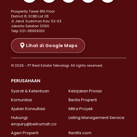
Properti Dijual di Kemayoran >
Prosperity Tower 8th Floor
Properti Dijual di Menteng >
District 8, SCBD Lot 28
Properti Dijual di Senen >
JI. Jend. Sudirman Kav. 52-53
Jakarta Selatan 12190
Properti Dijual di Tanah Abang >
Telp: 021-38959193
Properti Dijual di Cikini >
Properti Dijual di Kramat >
Lihat di Google Maps
Properti Dijual di Pasar Baru >
Properti Dijual di Bendungan Hilir >
© 2026 - PT Real Estate Teknologi. All rights reserved.
Properti Dijual di Jakarta Selatan >
Properti Dijual di Cilandak >
PERUSAHAAN
Properti Dijual di Lebak Bulus >
Syarat & Ketentuan
Kebijakan Privasi
Properti Dijual di Gandaria Selatan >
Properti Dijual di Pondok Labu >
Komunitas
Berita Properti
Properti Dijual di Cipete Selatan >
Ajukan Konsultasi
Mitra Proyek
Properti Dijual di Jagakarsa >
Hubungi:
Listing Management Service
Properti Dijual di Lenteng Agung >
enquiry@belirumah.co
Properti Dijual di Senayan >
Agen Properti
Rentfix.com
Properti Dijual di Pondok Pinang >