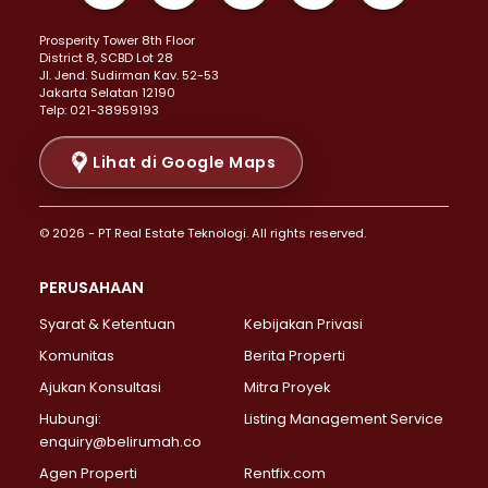
Properti Dijual di Kemayoran >
Prosperity Tower 8th Floor
Properti Dijual di Menteng >
District 8, SCBD Lot 28
Properti Dijual di Senen >
JI. Jend. Sudirman Kav. 52-53
Jakarta Selatan 12190
Properti Dijual di Tanah Abang >
Telp: 021-38959193
Properti Dijual di Cikini >
Properti Dijual di Kramat >
Lihat di Google Maps
Properti Dijual di Pasar Baru >
Properti Dijual di Bendungan Hilir >
© 2026 - PT Real Estate Teknologi. All rights reserved.
Properti Dijual di Jakarta Selatan >
Properti Dijual di Cilandak >
PERUSAHAAN
Properti Dijual di Lebak Bulus >
Syarat & Ketentuan
Kebijakan Privasi
Properti Dijual di Gandaria Selatan >
Properti Dijual di Pondok Labu >
Komunitas
Berita Properti
Properti Dijual di Cipete Selatan >
Ajukan Konsultasi
Mitra Proyek
Properti Dijual di Jagakarsa >
Hubungi:
Listing Management Service
Properti Dijual di Lenteng Agung >
enquiry@belirumah.co
Properti Dijual di Senayan >
Agen Properti
Rentfix.com
Properti Dijual di Pondok Pinang >