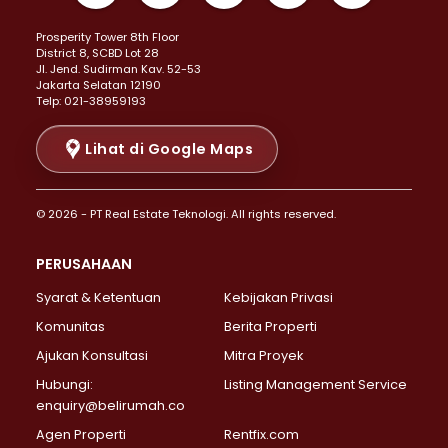
Properti Dijual di Kemayoran >
Prosperity Tower 8th Floor
Properti Dijual di Menteng >
District 8, SCBD Lot 28
Properti Dijual di Senen >
JI. Jend. Sudirman Kav. 52-53
Jakarta Selatan 12190
Properti Dijual di Tanah Abang >
Telp: 021-38959193
Properti Dijual di Cikini >
Properti Dijual di Kramat >
Lihat di Google Maps
Properti Dijual di Pasar Baru >
Properti Dijual di Bendungan Hilir >
© 2026 - PT Real Estate Teknologi. All rights reserved.
Properti Dijual di Jakarta Selatan >
Properti Dijual di Cilandak >
PERUSAHAAN
Properti Dijual di Lebak Bulus >
Syarat & Ketentuan
Kebijakan Privasi
Properti Dijual di Gandaria Selatan >
Properti Dijual di Pondok Labu >
Komunitas
Berita Properti
Properti Dijual di Cipete Selatan >
Ajukan Konsultasi
Mitra Proyek
Properti Dijual di Jagakarsa >
Hubungi:
Listing Management Service
Properti Dijual di Lenteng Agung >
enquiry@belirumah.co
Properti Dijual di Senayan >
Agen Properti
Rentfix.com
Properti Dijual di Pondok Pinang >