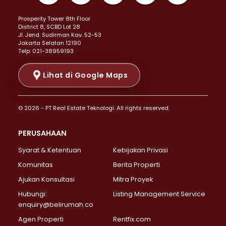
Properti Dijual di Kemayoran >
Prosperity Tower 8th Floor
Properti Dijual di Menteng >
District 8, SCBD Lot 28
Properti Dijual di Senen >
JI. Jend. Sudirman Kav. 52-53
Jakarta Selatan 12190
Properti Dijual di Tanah Abang >
Telp: 021-38959193
Properti Dijual di Cikini >
Properti Dijual di Kramat >
Lihat di Google Maps
Properti Dijual di Pasar Baru >
Properti Dijual di Bendungan Hilir >
© 2026 - PT Real Estate Teknologi. All rights reserved.
Properti Dijual di Jakarta Selatan >
Properti Dijual di Cilandak >
PERUSAHAAN
Properti Dijual di Lebak Bulus >
Syarat & Ketentuan
Kebijakan Privasi
Properti Dijual di Gandaria Selatan >
Properti Dijual di Pondok Labu >
Komunitas
Berita Properti
Properti Dijual di Cipete Selatan >
Ajukan Konsultasi
Mitra Proyek
Properti Dijual di Jagakarsa >
Hubungi:
Listing Management Service
Properti Dijual di Lenteng Agung >
enquiry@belirumah.co
Properti Dijual di Senayan >
Agen Properti
Rentfix.com
Properti Dijual di Pondok Pinang >