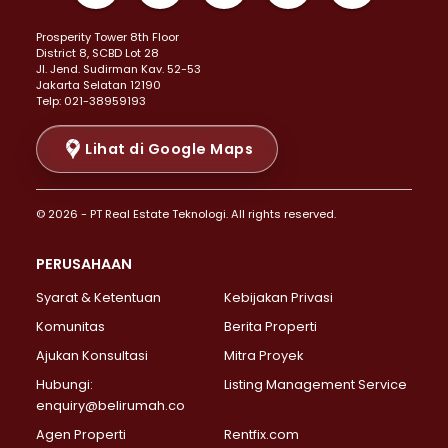
Properti Dijual di Kemayoran >
Prosperity Tower 8th Floor
Properti Dijual di Menteng >
District 8, SCBD Lot 28
Properti Dijual di Senen >
JI. Jend. Sudirman Kav. 52-53
Jakarta Selatan 12190
Properti Dijual di Tanah Abang >
Telp: 021-38959193
Properti Dijual di Cikini >
Properti Dijual di Kramat >
Lihat di Google Maps
Properti Dijual di Pasar Baru >
Properti Dijual di Bendungan Hilir >
© 2026 - PT Real Estate Teknologi. All rights reserved.
Properti Dijual di Jakarta Selatan >
Properti Dijual di Cilandak >
PERUSAHAAN
Properti Dijual di Lebak Bulus >
Syarat & Ketentuan
Kebijakan Privasi
Properti Dijual di Gandaria Selatan >
Properti Dijual di Pondok Labu >
Komunitas
Berita Properti
Properti Dijual di Cipete Selatan >
Ajukan Konsultasi
Mitra Proyek
Properti Dijual di Jagakarsa >
Hubungi:
Listing Management Service
Properti Dijual di Lenteng Agung >
enquiry@belirumah.co
Properti Dijual di Senayan >
Agen Properti
Rentfix.com
Properti Dijual di Pondok Pinang >