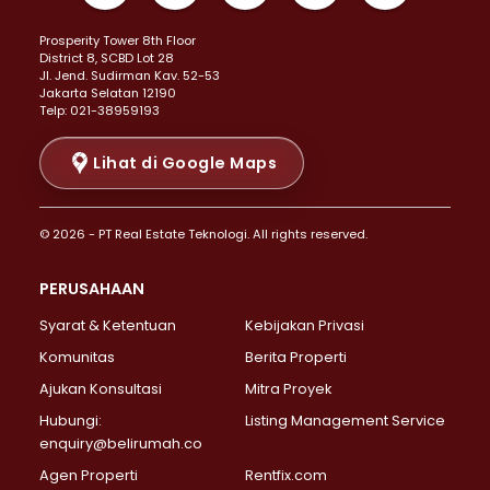
Properti Dijual di Kemayoran >
Prosperity Tower 8th Floor
Properti Dijual di Menteng >
District 8, SCBD Lot 28
Properti Dijual di Senen >
JI. Jend. Sudirman Kav. 52-53
Jakarta Selatan 12190
Properti Dijual di Tanah Abang >
Telp: 021-38959193
Properti Dijual di Cikini >
Properti Dijual di Kramat >
Lihat di Google Maps
Properti Dijual di Pasar Baru >
Properti Dijual di Bendungan Hilir >
© 2026 - PT Real Estate Teknologi. All rights reserved.
Properti Dijual di Jakarta Selatan >
Properti Dijual di Cilandak >
PERUSAHAAN
Properti Dijual di Lebak Bulus >
Syarat & Ketentuan
Kebijakan Privasi
Properti Dijual di Gandaria Selatan >
Properti Dijual di Pondok Labu >
Komunitas
Berita Properti
Properti Dijual di Cipete Selatan >
Ajukan Konsultasi
Mitra Proyek
Properti Dijual di Jagakarsa >
Hubungi:
Listing Management Service
Properti Dijual di Lenteng Agung >
enquiry@belirumah.co
Properti Dijual di Senayan >
Agen Properti
Rentfix.com
Properti Dijual di Pondok Pinang >