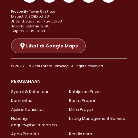
Properti Dijual di Kemayoran >
Prosperity Tower 8th Floor
Properti Dijual di Menteng >
District 8, SCBD Lot 28
Properti Dijual di Senen >
JI. Jend. Sudirman Kav. 52-53
Jakarta Selatan 12190
Properti Dijual di Tanah Abang >
Telp: 021-38959193
Properti Dijual di Cikini >
Properti Dijual di Kramat >
Lihat di Google Maps
Properti Dijual di Pasar Baru >
Properti Dijual di Bendungan Hilir >
© 2026 - PT Real Estate Teknologi. All rights reserved.
Properti Dijual di Jakarta Selatan >
Properti Dijual di Cilandak >
PERUSAHAAN
Properti Dijual di Lebak Bulus >
Syarat & Ketentuan
Kebijakan Privasi
Properti Dijual di Gandaria Selatan >
Properti Dijual di Pondok Labu >
Komunitas
Berita Properti
Properti Dijual di Cipete Selatan >
Ajukan Konsultasi
Mitra Proyek
Properti Dijual di Jagakarsa >
Hubungi:
Listing Management Service
Properti Dijual di Lenteng Agung >
enquiry@belirumah.co
Properti Dijual di Senayan >
Agen Properti
Rentfix.com
Properti Dijual di Pondok Pinang >