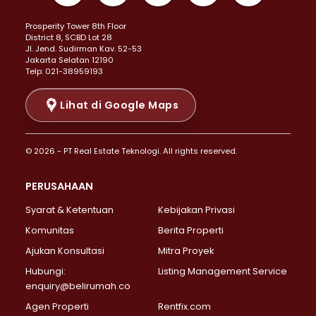
Properti Dijual di Kemayoran >
Prosperity Tower 8th Floor
Properti Dijual di Menteng >
District 8, SCBD Lot 28
Properti Dijual di Senen >
JI. Jend. Sudirman Kav. 52-53
Jakarta Selatan 12190
Properti Dijual di Tanah Abang >
Telp: 021-38959193
Properti Dijual di Cikini >
Properti Dijual di Kramat >
Lihat di Google Maps
Properti Dijual di Pasar Baru >
Properti Dijual di Bendungan Hilir >
© 2026 - PT Real Estate Teknologi. All rights reserved.
Properti Dijual di Jakarta Selatan >
Properti Dijual di Cilandak >
PERUSAHAAN
Properti Dijual di Lebak Bulus >
Syarat & Ketentuan
Kebijakan Privasi
Properti Dijual di Gandaria Selatan >
Properti Dijual di Pondok Labu >
Komunitas
Berita Properti
Properti Dijual di Cipete Selatan >
Ajukan Konsultasi
Mitra Proyek
Properti Dijual di Jagakarsa >
Hubungi:
Listing Management Service
Properti Dijual di Lenteng Agung >
enquiry@belirumah.co
Properti Dijual di Senayan >
Agen Properti
Rentfix.com
Properti Dijual di Pondok Pinang >