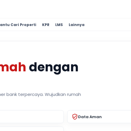
antu Cari Properti
KPR
LMS
Lainnya
umah
dengan
ner bank terpercaya. Wujudkan rumah
Data Aman