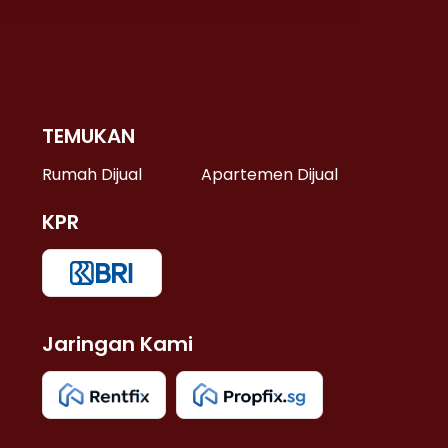
TEMUKAN
 >
Rumah Dijual
Apartemen Dijual
KPR
>
 >
Jaringan Kami
u >
>
 Lama >