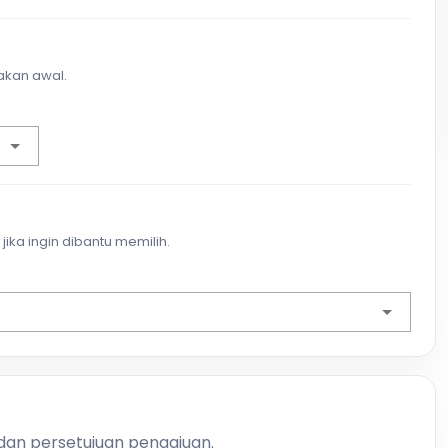
akan awal.
jika ingin dibantu memilih.
 dan persetujuan pengajuan.