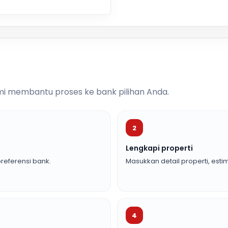
i membantu proses ke bank pilihan Anda.
2
Lengkapi properti
referensi bank.
Masukkan detail properti, estim
4