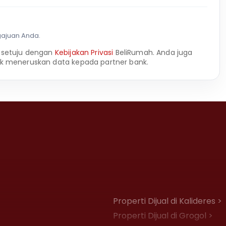
gajuan Anda.
 setuju dengan
Kebijakan Privasi
BeliRumah. Anda juga
k meneruskan data kepada partner bank.
Properti Dijual di Kalideres >
Properti Dijual di Grogol >