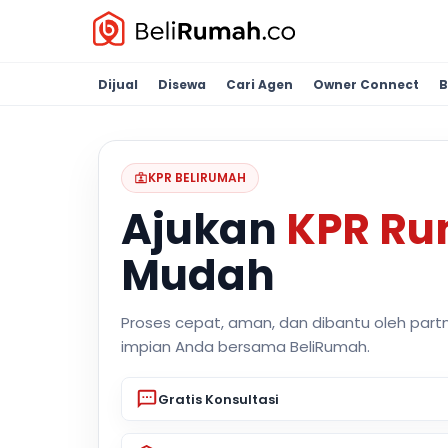
Dijual
Disewa
Cari Agen
Owner Connect
B
KPR BELIRUMAH
Ajukan
KPR R
Mudah
Proses cepat, aman, dan dibantu oleh part
impian Anda bersama BeliRumah.
Gratis Konsultasi