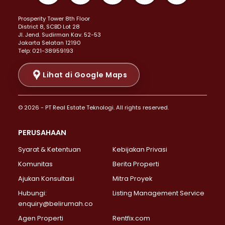
Properti Dijual di Kemayoran >
Prosperity Tower 8th Floor
Properti Dijual di Menteng >
District 8, SCBD Lot 28
Properti Dijual di Senen >
JI. Jend. Sudirman Kav. 52-53
Jakarta Selatan 12190
Properti Dijual di Tanah Abang >
Telp: 021-38959193
Properti Dijual di Cikini >
Properti Dijual di Kramat >
Lihat di Google Maps
Properti Dijual di Pasar Baru >
Properti Dijual di Bendungan Hilir >
© 2026 - PT Real Estate Teknologi. All rights reserved.
Properti Dijual di Jakarta Selatan >
Properti Dijual di Cilandak >
PERUSAHAAN
Properti Dijual di Lebak Bulus >
Syarat & Ketentuan
Kebijakan Privasi
Properti Dijual di Gandaria Selatan >
Properti Dijual di Pondok Labu >
Komunitas
Berita Properti
Properti Dijual di Cipete Selatan >
Ajukan Konsultasi
Mitra Proyek
Properti Dijual di Jagakarsa >
Hubungi:
Listing Management Service
Properti Dijual di Lenteng Agung >
enquiry@belirumah.co
Properti Dijual di Senayan >
Agen Properti
Rentfix.com
Properti Dijual di Pondok Pinang >