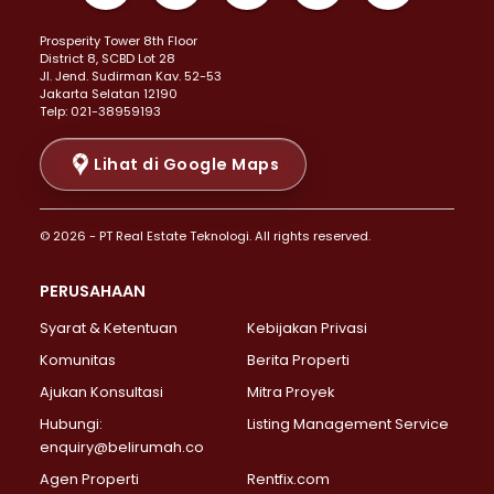
Properti Dijual di Kemayoran >
Prosperity Tower 8th Floor
Properti Dijual di Menteng >
District 8, SCBD Lot 28
Properti Dijual di Senen >
JI. Jend. Sudirman Kav. 52-53
Jakarta Selatan 12190
Properti Dijual di Tanah Abang >
Telp: 021-38959193
Properti Dijual di Cikini >
Properti Dijual di Kramat >
Lihat di Google Maps
Properti Dijual di Pasar Baru >
Properti Dijual di Bendungan Hilir >
© 2026 - PT Real Estate Teknologi. All rights reserved.
Properti Dijual di Jakarta Selatan >
Properti Dijual di Cilandak >
PERUSAHAAN
Properti Dijual di Lebak Bulus >
Syarat & Ketentuan
Kebijakan Privasi
Properti Dijual di Gandaria Selatan >
Properti Dijual di Pondok Labu >
Komunitas
Berita Properti
Properti Dijual di Cipete Selatan >
Ajukan Konsultasi
Mitra Proyek
Properti Dijual di Jagakarsa >
Hubungi:
Listing Management Service
Properti Dijual di Lenteng Agung >
enquiry@belirumah.co
Properti Dijual di Senayan >
Agen Properti
Rentfix.com
Properti Dijual di Pondok Pinang >