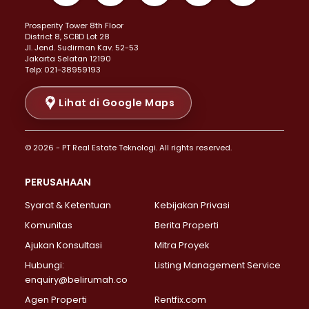
Properti Dijual di Kemayoran >
Prosperity Tower 8th Floor
Properti Dijual di Menteng >
District 8, SCBD Lot 28
Properti Dijual di Senen >
JI. Jend. Sudirman Kav. 52-53
Jakarta Selatan 12190
Properti Dijual di Tanah Abang >
Telp: 021-38959193
Properti Dijual di Cikini >
Properti Dijual di Kramat >
Lihat di Google Maps
Properti Dijual di Pasar Baru >
Properti Dijual di Bendungan Hilir >
© 2026 - PT Real Estate Teknologi. All rights reserved.
Properti Dijual di Jakarta Selatan >
Properti Dijual di Cilandak >
PERUSAHAAN
Properti Dijual di Lebak Bulus >
Syarat & Ketentuan
Kebijakan Privasi
Properti Dijual di Gandaria Selatan >
Properti Dijual di Pondok Labu >
Komunitas
Berita Properti
Properti Dijual di Cipete Selatan >
Ajukan Konsultasi
Mitra Proyek
Properti Dijual di Jagakarsa >
Hubungi:
Listing Management Service
Properti Dijual di Lenteng Agung >
enquiry@belirumah.co
Properti Dijual di Senayan >
Agen Properti
Rentfix.com
Properti Dijual di Pondok Pinang >