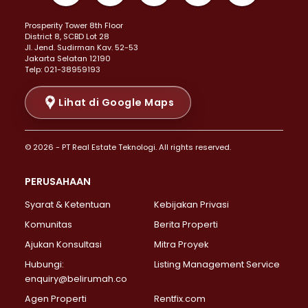
Properti Dijual di Kemayoran >
Prosperity Tower 8th Floor
Properti Dijual di Menteng >
District 8, SCBD Lot 28
Properti Dijual di Senen >
JI. Jend. Sudirman Kav. 52-53
Jakarta Selatan 12190
Properti Dijual di Tanah Abang >
Telp: 021-38959193
Properti Dijual di Cikini >
Properti Dijual di Kramat >
Lihat di Google Maps
Properti Dijual di Pasar Baru >
Properti Dijual di Bendungan Hilir >
© 2026 - PT Real Estate Teknologi. All rights reserved.
Properti Dijual di Jakarta Selatan >
Properti Dijual di Cilandak >
PERUSAHAAN
Properti Dijual di Lebak Bulus >
Syarat & Ketentuan
Kebijakan Privasi
Properti Dijual di Gandaria Selatan >
Properti Dijual di Pondok Labu >
Komunitas
Berita Properti
Properti Dijual di Cipete Selatan >
Ajukan Konsultasi
Mitra Proyek
Properti Dijual di Jagakarsa >
Hubungi:
Listing Management Service
Properti Dijual di Lenteng Agung >
enquiry@belirumah.co
Properti Dijual di Senayan >
Agen Properti
Rentfix.com
Properti Dijual di Pondok Pinang >