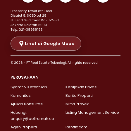
Properti Dijual di Kemayoran >
Prosperity Tower 8th Floor
Properti Dijual di Menteng >
District 8, SCBD Lot 28
Properti Dijual di Senen >
JI. Jend. Sudirman Kav. 52-53
Jakarta Selatan 12190
Properti Dijual di Tanah Abang >
Telp: 021-38959193
Properti Dijual di Cikini >
Properti Dijual di Kramat >
Lihat di Google Maps
Properti Dijual di Pasar Baru >
Properti Dijual di Bendungan Hilir >
© 2026 - PT Real Estate Teknologi. All rights reserved.
Properti Dijual di Jakarta Selatan >
Properti Dijual di Cilandak >
PERUSAHAAN
Properti Dijual di Lebak Bulus >
Syarat & Ketentuan
Kebijakan Privasi
Properti Dijual di Gandaria Selatan >
Properti Dijual di Pondok Labu >
Komunitas
Berita Properti
Properti Dijual di Cipete Selatan >
Ajukan Konsultasi
Mitra Proyek
Properti Dijual di Jagakarsa >
Hubungi:
Listing Management Service
Properti Dijual di Lenteng Agung >
enquiry@belirumah.co
Properti Dijual di Senayan >
Agen Properti
Rentfix.com
Properti Dijual di Pondok Pinang >