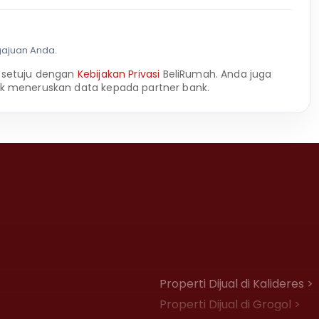
gajuan Anda.
 setuju dengan
Kebijakan Privasi
BeliRumah. Anda juga
k meneruskan data kepada partner bank.
Properti Dijual di Kalideres >
Properti Dijual di Grogol >