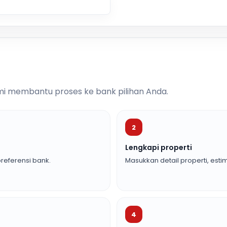
i membantu proses ke bank pilihan Anda.
2
Lengkapi properti
referensi bank.
Masukkan detail properti, estim
4