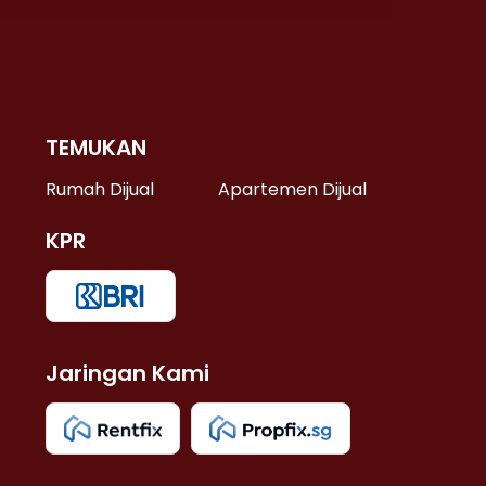
TEMUKAN
 >
Rumah Dijual
Apartemen Dijual
KPR
>
 >
Jaringan Kami
u >
>
 Lama >