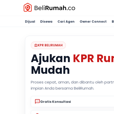
Dijual
Disewa
Cari Agen
Owner Connect
B
KPR BELIRUMAH
Ajukan
KPR R
Mudah
Proses cepat, aman, dan dibantu oleh part
impian Anda bersama BeliRumah.
Gratis Konsultasi