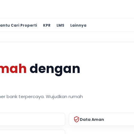
antu Cari Properti
KPR
LMS
Lainnya
umah
dengan
ner bank terpercaya. Wujudkan rumah
Data Aman