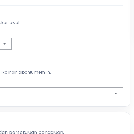
akan awal.
jika ingin dibantu memilih.
 dan persetujuan pengajuan.