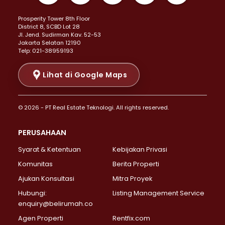
Properti Dijual di Kemayoran >
Prosperity Tower 8th Floor
Properti Dijual di Menteng >
District 8, SCBD Lot 28
Properti Dijual di Senen >
JI. Jend. Sudirman Kav. 52-53
Jakarta Selatan 12190
Properti Dijual di Tanah Abang >
Telp: 021-38959193
Properti Dijual di Cikini >
Properti Dijual di Kramat >
Lihat di Google Maps
Properti Dijual di Pasar Baru >
Properti Dijual di Bendungan Hilir >
© 2026 - PT Real Estate Teknologi. All rights reserved.
Properti Dijual di Jakarta Selatan >
Properti Dijual di Cilandak >
PERUSAHAAN
Properti Dijual di Lebak Bulus >
Syarat & Ketentuan
Kebijakan Privasi
Properti Dijual di Gandaria Selatan >
Properti Dijual di Pondok Labu >
Komunitas
Berita Properti
Properti Dijual di Cipete Selatan >
Ajukan Konsultasi
Mitra Proyek
Properti Dijual di Jagakarsa >
Hubungi:
Listing Management Service
Properti Dijual di Lenteng Agung >
enquiry@belirumah.co
Properti Dijual di Senayan >
Agen Properti
Rentfix.com
Properti Dijual di Pondok Pinang >