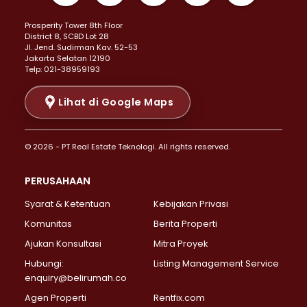
Properti Dijual di Kemayoran >
Prosperity Tower 8th Floor
Properti Dijual di Menteng >
District 8, SCBD Lot 28
Properti Dijual di Senen >
JI. Jend. Sudirman Kav. 52-53
Jakarta Selatan 12190
Properti Dijual di Tanah Abang >
Telp: 021-38959193
Properti Dijual di Cikini >
Properti Dijual di Kramat >
Lihat di Google Maps
Properti Dijual di Pasar Baru >
Properti Dijual di Bendungan Hilir >
© 2026 - PT Real Estate Teknologi. All rights reserved.
Properti Dijual di Jakarta Selatan >
Properti Dijual di Cilandak >
PERUSAHAAN
Properti Dijual di Lebak Bulus >
Syarat & Ketentuan
Kebijakan Privasi
Properti Dijual di Gandaria Selatan >
Properti Dijual di Pondok Labu >
Komunitas
Berita Properti
Properti Dijual di Cipete Selatan >
Ajukan Konsultasi
Mitra Proyek
Properti Dijual di Jagakarsa >
Hubungi:
Listing Management Service
Properti Dijual di Lenteng Agung >
enquiry@belirumah.co
Properti Dijual di Senayan >
Agen Properti
Rentfix.com
Properti Dijual di Pondok Pinang >