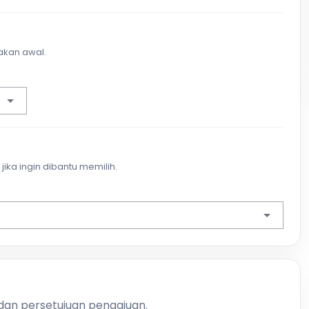
akan awal.
jika ingin dibantu memilih.
 dan persetujuan pengajuan.