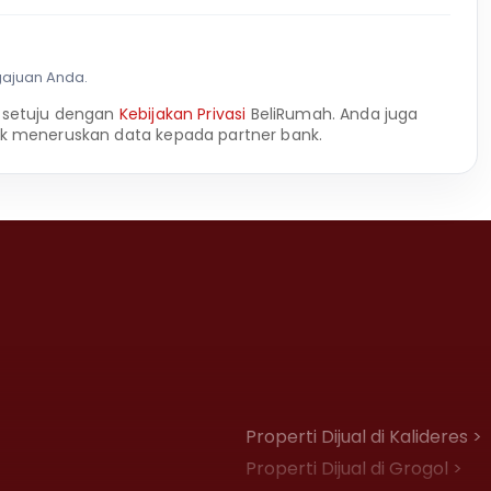
gajuan Anda.
 setuju dengan
Kebijakan Privasi
BeliRumah. Anda juga
k meneruskan data kepada partner bank.
Properti Dijual di Kalideres >
Properti Dijual di Grogol >