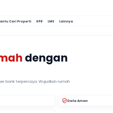
antu Cari Properti
KPR
LMS
Lainnya
umah
dengan
ner bank terpercaya. Wujudkan rumah
Data Aman