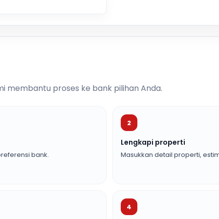
i membantu proses ke bank pilihan Anda.
2
Lengkapi properti
referensi bank.
Masukkan detail properti, estim
4