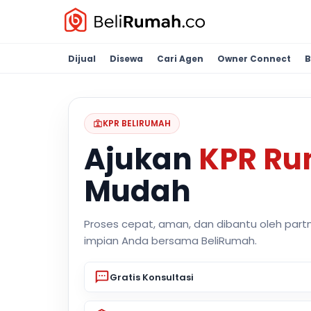
Dijual
Disewa
Cari Agen
Owner Connect
B
KPR BELIRUMAH
Ajukan
KPR R
Mudah
Proses cepat, aman, dan dibantu oleh part
impian Anda bersama BeliRumah.
Gratis Konsultasi