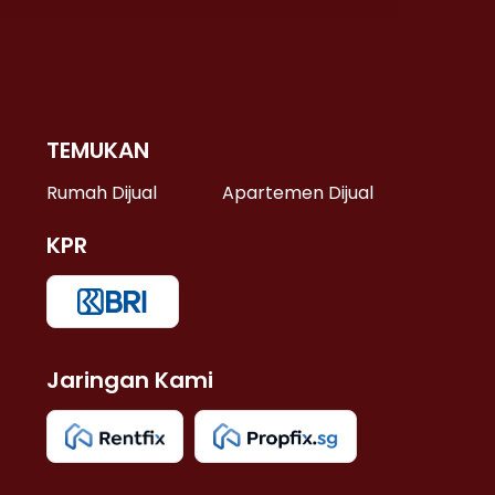
TEMUKAN
 >
Rumah Dijual
Apartemen Dijual
KPR
>
 >
Jaringan Kami
u >
>
 Lama >