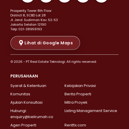
Properti Dijual di Kemayoran >
Prosperity Tower 8th Floor
Properti Dijual di Menteng >
District 8, SCBD Lot 28
Properti Dijual di Senen >
JI. Jend. Sudirman Kav. 52-53
Jakarta Selatan 12190
Properti Dijual di Tanah Abang >
Telp: 021-38959193
Properti Dijual di Cikini >
Properti Dijual di Kramat >
Lihat di Google Maps
Properti Dijual di Pasar Baru >
Properti Dijual di Bendungan Hilir >
© 2026 - PT Real Estate Teknologi. All rights reserved.
Properti Dijual di Jakarta Selatan >
Properti Dijual di Cilandak >
PERUSAHAAN
Properti Dijual di Lebak Bulus >
Syarat & Ketentuan
Kebijakan Privasi
Properti Dijual di Gandaria Selatan >
Properti Dijual di Pondok Labu >
Komunitas
Berita Properti
Properti Dijual di Cipete Selatan >
Ajukan Konsultasi
Mitra Proyek
Properti Dijual di Jagakarsa >
Hubungi:
Listing Management Service
Properti Dijual di Lenteng Agung >
enquiry@belirumah.co
Properti Dijual di Senayan >
Agen Properti
Rentfix.com
Properti Dijual di Pondok Pinang >