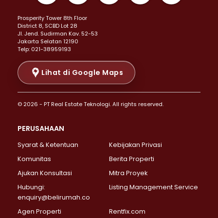
Properti Dijual di Kemayoran >
Prosperity Tower 8th Floor
Properti Dijual di Menteng >
District 8, SCBD Lot 28
Properti Dijual di Senen >
JI. Jend. Sudirman Kav. 52-53
Jakarta Selatan 12190
Properti Dijual di Tanah Abang >
Telp: 021-38959193
Properti Dijual di Cikini >
Properti Dijual di Kramat >
Lihat di Google Maps
Properti Dijual di Pasar Baru >
Properti Dijual di Bendungan Hilir >
© 2026 - PT Real Estate Teknologi. All rights reserved.
Properti Dijual di Jakarta Selatan >
Properti Dijual di Cilandak >
PERUSAHAAN
Properti Dijual di Lebak Bulus >
Syarat & Ketentuan
Kebijakan Privasi
Properti Dijual di Gandaria Selatan >
Properti Dijual di Pondok Labu >
Komunitas
Berita Properti
Properti Dijual di Cipete Selatan >
Ajukan Konsultasi
Mitra Proyek
Properti Dijual di Jagakarsa >
Hubungi:
Listing Management Service
Properti Dijual di Lenteng Agung >
enquiry@belirumah.co
Properti Dijual di Senayan >
Agen Properti
Rentfix.com
Properti Dijual di Pondok Pinang >