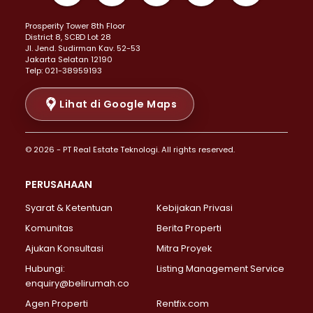
Properti Dijual di Kemayoran >
Prosperity Tower 8th Floor
Properti Dijual di Menteng >
District 8, SCBD Lot 28
Properti Dijual di Senen >
JI. Jend. Sudirman Kav. 52-53
Jakarta Selatan 12190
Properti Dijual di Tanah Abang >
Telp: 021-38959193
Properti Dijual di Cikini >
Properti Dijual di Kramat >
Lihat di Google Maps
Properti Dijual di Pasar Baru >
Properti Dijual di Bendungan Hilir >
© 2026 - PT Real Estate Teknologi. All rights reserved.
Properti Dijual di Jakarta Selatan >
Properti Dijual di Cilandak >
PERUSAHAAN
Properti Dijual di Lebak Bulus >
Syarat & Ketentuan
Kebijakan Privasi
Properti Dijual di Gandaria Selatan >
Properti Dijual di Pondok Labu >
Komunitas
Berita Properti
Properti Dijual di Cipete Selatan >
Ajukan Konsultasi
Mitra Proyek
Properti Dijual di Jagakarsa >
Hubungi:
Listing Management Service
Properti Dijual di Lenteng Agung >
enquiry@belirumah.co
Properti Dijual di Senayan >
Agen Properti
Rentfix.com
Properti Dijual di Pondok Pinang >