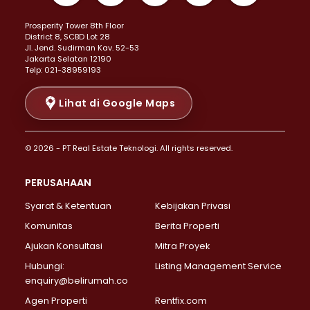
Properti Dijual di Kemayoran >
Prosperity Tower 8th Floor
Properti Dijual di Menteng >
District 8, SCBD Lot 28
Properti Dijual di Senen >
JI. Jend. Sudirman Kav. 52-53
Jakarta Selatan 12190
Properti Dijual di Tanah Abang >
Telp: 021-38959193
Properti Dijual di Cikini >
Properti Dijual di Kramat >
Lihat di Google Maps
Properti Dijual di Pasar Baru >
Properti Dijual di Bendungan Hilir >
© 2026 - PT Real Estate Teknologi. All rights reserved.
Properti Dijual di Jakarta Selatan >
Properti Dijual di Cilandak >
PERUSAHAAN
Properti Dijual di Lebak Bulus >
Syarat & Ketentuan
Kebijakan Privasi
Properti Dijual di Gandaria Selatan >
Properti Dijual di Pondok Labu >
Komunitas
Berita Properti
Properti Dijual di Cipete Selatan >
Ajukan Konsultasi
Mitra Proyek
Properti Dijual di Jagakarsa >
Hubungi:
Listing Management Service
Properti Dijual di Lenteng Agung >
enquiry@belirumah.co
Properti Dijual di Senayan >
Agen Properti
Rentfix.com
Properti Dijual di Pondok Pinang >